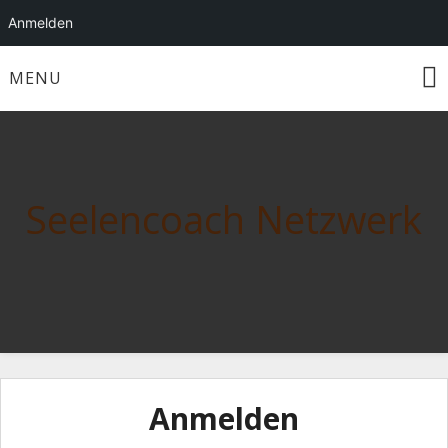
Anmelden
Skip
MENU
to
content
Seelencoach Netzwerk
Anmelden