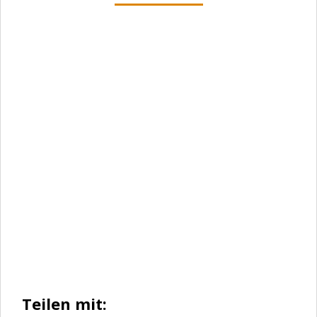
Benutzername oder E-Mail
Passwort
Angemeldet bleiben
Registrieren
Passwort vergessen?
Teilen mit: